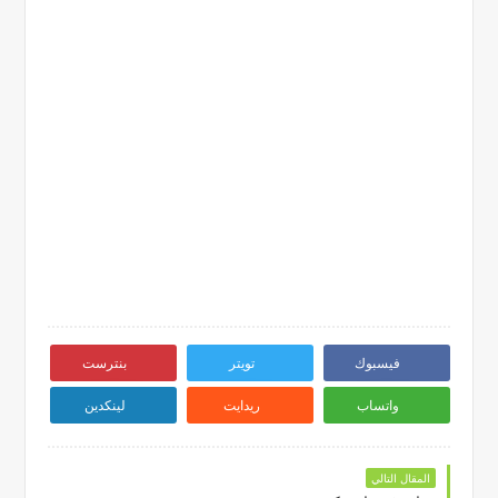
فيسبوك
تويتر
بنترست
واتساب
ريدايت
لينكدين
المقال التالي