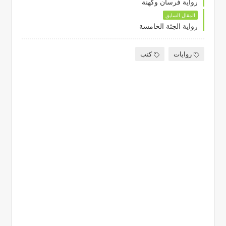
رواية فرسان وكهنة
المقال السابق
رواية الجثة الخامسة
روايات
كتب