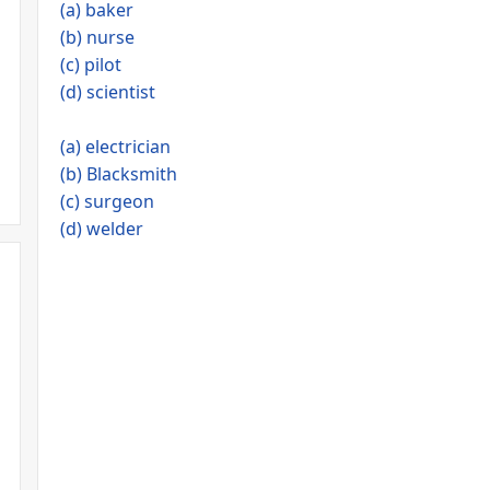
(a) baker
(b) nurse
(c) pilot
(d) scientist
(a) electrician
(b) Blacksmith
(c) surgeon
(d) welder