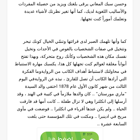
وحسن سبك المعاني يرقى بلغتك ويزيد من حصيلة المفردات
والأساليب اللغوية لديك، كما أنها تغير نظرتك لأشياء عديدة
وتعلمك أموراً كنت تجهلها.
كما وأنها تلهمك الصبر لدى قرائتها وتنمّي الخيال كونك تبحر
وتتخيل في صفات الشخصيات بالغوص في الأحدات وتخيل
نفسك مكان هذه الشخصيات وكأنك روح متحركة، وبهذا تفتح
أبواباً مغلقة لعوالم كنت تجهلها كل هذا، يكسبك مهارة الاستنباط
في محاولتك لاستنباط أهداف الكاتب من الروايةوما الفكرة
التي أرادها الكاتب أن تصل للقارئ ، نبذه عن الروايةفي اليوم
الثالث من شهر كانون الأول عام 1878 اختفى والد السيدة
"ماري مورستان" .. كان والدها ملازماً في كتيبة في الهند ، وقد
أرسلها إلى انكلترا وهي لا تزال طفلة .. كانت أمها قد فارقت
الحياة .. ولم يكن عندها أقرباء في انكلترا .. فوضعت في مأوى
مريح في ادينبرا .. ومكثت في تلك المؤسسة حتى بلغت
السابعة عشرة ..