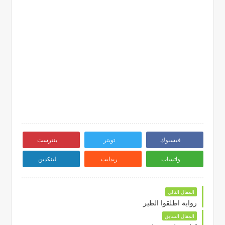
فيسبوك
تويتر
بنترست
واتساب
ريدايت
لينكدين
المقال التالي
رواية اطلقوا الطير
المقال السابق