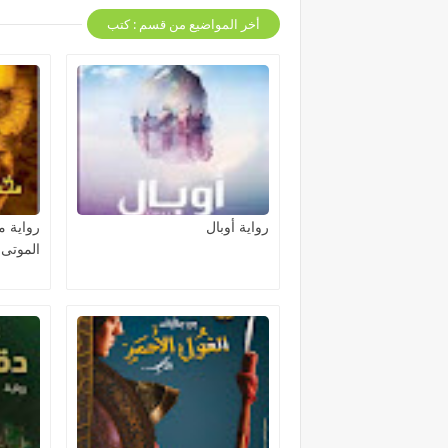
أخر المواضيع من قسم : كتب
رواية أوبال
رواية 
الموتى