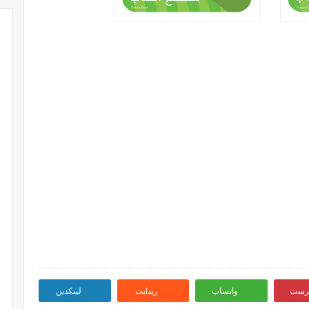
ترست
واتساب
ريدايت
لينكدين