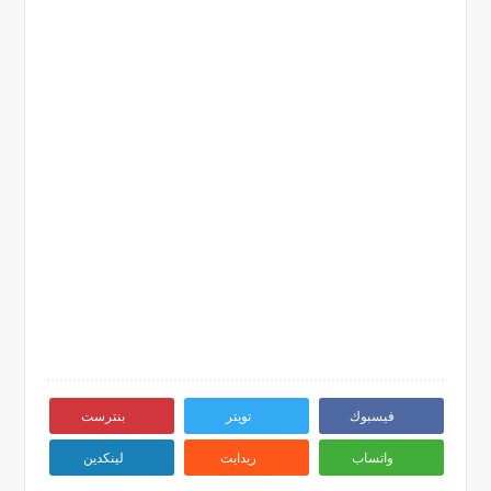
فيسبوك
تويتر
بنترست
واتساب
ريدايت
لينكدين