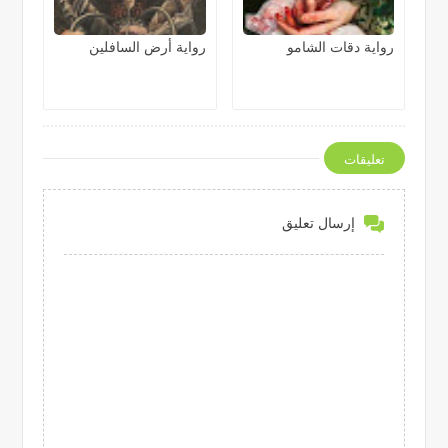
رواية دقات الشامو
رواية أرض السافلين
تعليقات
إرسال تعليق