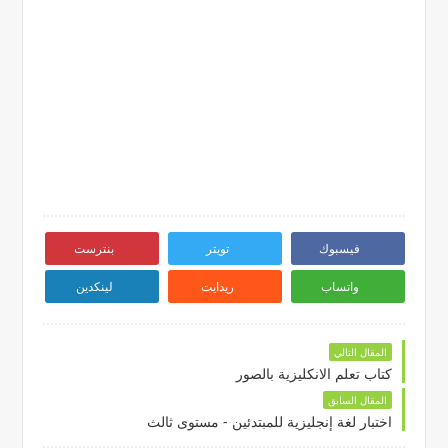
فيسبوك
تويتر
بنترست
واتساب
ريدايت
لينكدين
المقال التالي
كتاب تعلم الانكليزية بالصور
المقال السابق
اختبار لغة إنجليزية للمبتدئين - مستوى ثالث