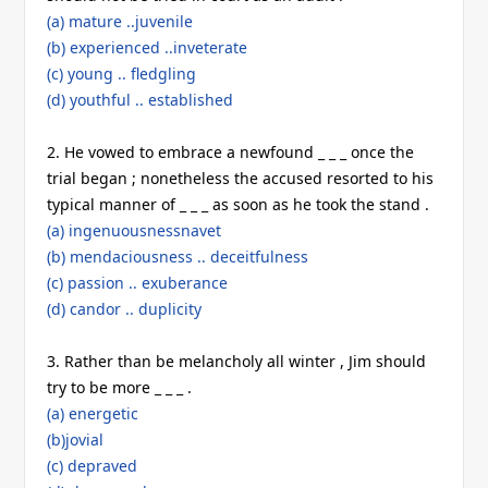
(a) mature ..juvenile
(b) experienced ..inveterate
(c) young .. fledgling
(d) youthful .. established
2. He vowed to embrace a newfound _ _ _ once the
trial began ; nonetheless the accused resorted to his
typical manner of _ _ _ as soon as he took the stand .
(a) ingenuousnessnavet
(b) mendaciousness .. deceitfulness
(c) passion .. exuberance
(d) candor .. duplicity
3. Rather than be melancholy all winter , Jim should
try to be more _ _ _ .
(a) energetic
(b)jovial
(c) depraved