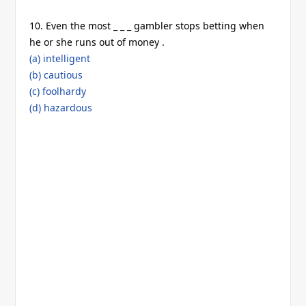
10. Even the most _ _ _ gambler stops betting when
he or she runs out of money .
(a) intelligent
(b) cautious
(c) foolhardy
(d) hazardous