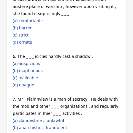
austere place of worship ; however upon visiting it ,
she found it suprisingly _ _ _
(a) comfortable
(b) barren
(c) strict
(d) ornate
6. The _ _ _ icicles hardly cast a shadow .
(a) auspicious
(b) diaphanous
(c) malleable
(d) opaque
7. Mr . Plainnview is a man of secrecy . He deals with
the mob and other _ _ _ organizations , and regularly
participates in thier _ _ _ activities .
(a) clandestine .. unlawfu
l
(b) anarchistic .. fraudulent