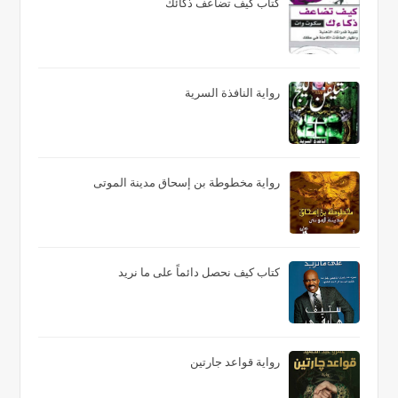
كتاب كيف تضاعف ذكائك
رواية النافذة السرية
رواية مخطوطة بن إسحاق مدينة الموتى
كتاب كيف نحصل دائماً على ما نريد
رواية قواعد جارتين