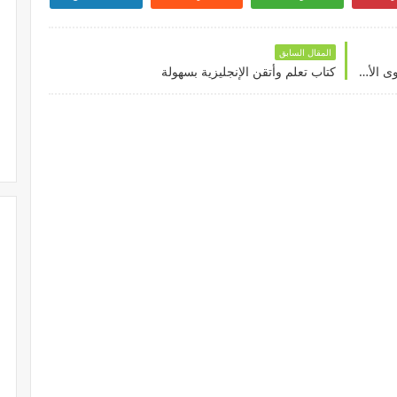
المقال السابق
اختبار أمثلة متنوعة في اللغة الإنكليزية - المستوى الأول
كتاب تعلم وأتقن الإنجليزية بسهولة