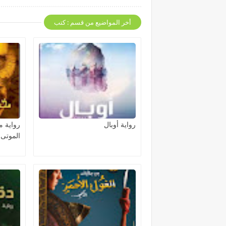
أخر المواضيع من قسم : كتب
رواية أوبال
رواية 
الموتى