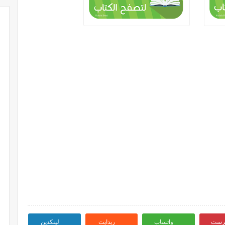
ترست
واتساب
ريدايت
لينكدين