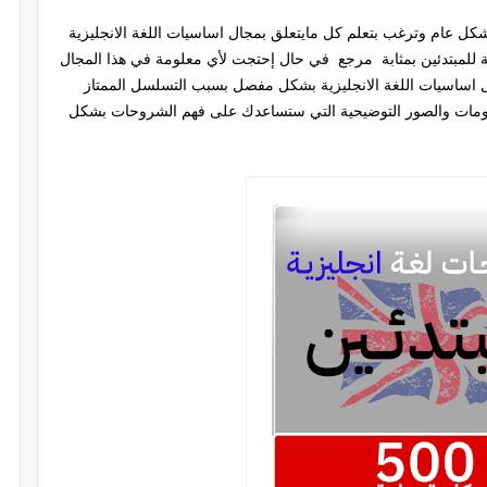
شكل عام وترغب بتعلم كل مايتعلق بمجال اساسيات اللغة الانجليزية
ت لغة انجليزية( 500) كلمة هامة للمبتدئين بمثابة مرجع في حال إحتجت لأي معلومة في هذا المجال
اساسيات اللغة الانجليزية بشكل مفصل بسبب التسلسل الممتاز
سومات والصور التوضيحية التي ستساعدك على فهم الشروحات بشكل