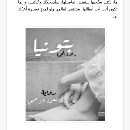
ما، لكنك ستُحِبها ستعيش تفاصيلها، ستُضحكُك و تُبكيك، وربما
تكون أنت أحدَ أبطالها، ستنتمي لعالمها ولو لمدةٍ قصيرة أعِدُك
بهذا.