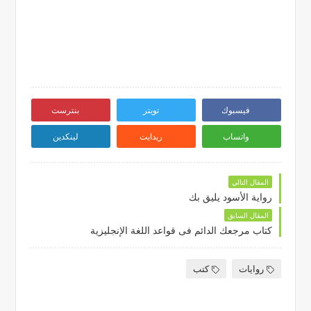
فيسبوك
تويتر
بنترست
واتساب
ريدايت
لينكدين
المقال التالي
رواية الأسود يليق بك
المقال السابق
كتاب مرجعك الدائم فى قواعد اللغة الإنجليزية
روايات
كتب