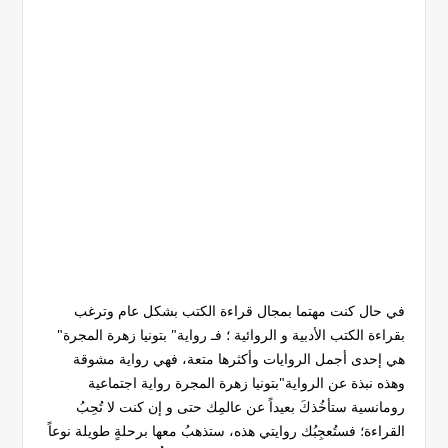
في حال كنت مهتما بمجال قراءة الكتب بشكل عام وترغب
بقراءة الكتب الأدبية و الروائية ؛ فـ رواية" بتونيا زهرة المجرة"
هي إحدى أجمل الروايات وأكثرها متعة، فهي رواية مشوقة
وهذه نبذة عن الرواية"بتونيا زهرة المجرة رواية اجتماعية
رومانسية ستأخُذكَ بعيداً عن عالمِك حتى و إن كنت لا تُحِبُ
القراءة؛ فستُعجِبُك روايتي هذه، ستذهبُ معها برحلةٍ طويلة نوعاً