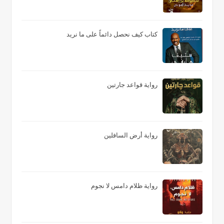
كتاب كيف نحصل دائماً على ما نريد
رواية قواعد جارتين
رواية أرض السافلين
رواية ظلام دامس لا نجوم