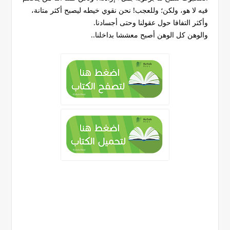
فيه لا هو، ولكن؛ وللعجب! نحن نقوي خيطه ليصبح أكثر متانة،
وأكثر التفافا حول عقولنا وحتى أجسادنا.
والوهن كل الوهن أصبح معششا بداخلنا..