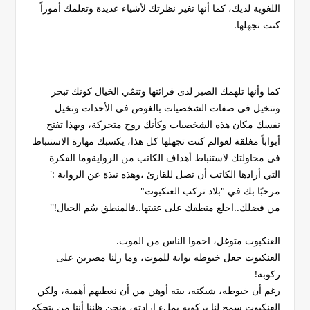
اللغوية لديك، كما أنها تغير نظرتك لأشياء عديدة وتعلمك أموراً
كنت تجهلها.
كما وأنها تلهمك الصبر لدى قرائتها وتنمّي الخيال كونك تبحر
وتتخيل في صفات الشخصيات بالغوص في الأحدات وتخيل
نفسك مكان هذه الشخصيات وكأنك روح متحركة، وبهذا تفتح
أبواباً مغلقة لعوالم كنت تجهلها كل هذا، يكسبك مهارة الاستنباط
في محاولتك لاستنباط أهداف الكاتب من الروايةوما الفكرة
التي أرادها الكاتب أن تصل للقارئ ،وهذه نبذة عن الرواية :'
مرحبًا بك في "بلاد تركب العنكبوت"
من فضلك..اخلع منطقك على عتبتها..فالمنطق سُم الخيال!''
العنكبوت متوغل، احموا الناس من الموت.
العنكبوت جعل خيوطه بوابة للموت، وما زلنا مصرين على
ركوبه!
رغم أن خيوطه، شبكته، بيته أوهن من أن نعطيهم أهمية، ولكن
العنكبوت سمح لنا بركوبه بملء إرادته، ونحن ظننا أننا من يتحكم