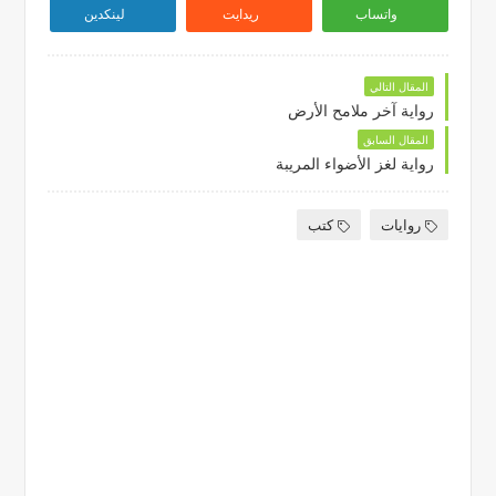
واتساب
ريدايت
لينكدين
المقال التالي
رواية آخر ملامح الأرض
المقال السابق
رواية لغز الأضواء المريبة
روايات
كتب