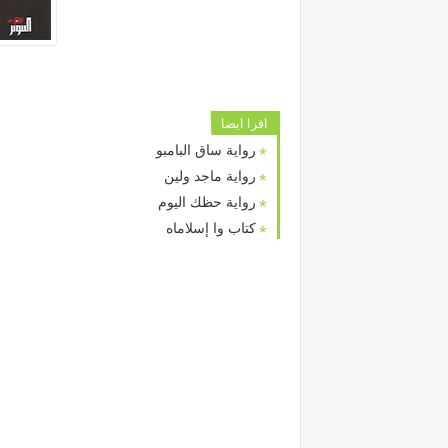
اقرا ايضا
رواية ساق البامبو
رواية ماجد ولين
رواية حظك اليوم
كتاب وا إسلاماه