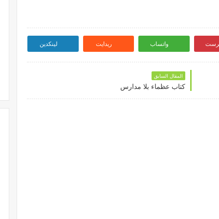
ترست
واتساب
ريدايت
لينكدين
المقال السابق
كتاب عظماء بلا مدارس