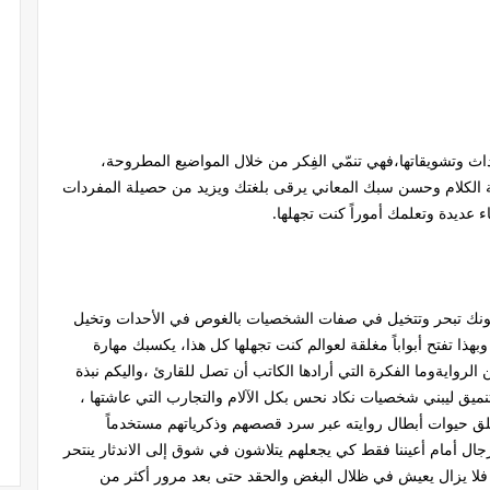
داث وتشويقاتها،فهي تنمّي الفِكر من خلال المواضيع المطروحة،
غة الكلام وحسن سبك المعاني يرقى بلغتك ويزيد من حصيلة المفردات
اء عديدة وتعلمك أموراً كنت تجهلها.
ال كونك تبحر وتتخيل في صفات الشخصيات بالغوص في الأحدات وتخيل
ا تفتح أبواباً مغلقة لعوالم كنت تجهلها كل هذا، يكسبك مهارة
لروايةوما الفكرة التي أرادها الكاتب أن تصل للقارئ ،واليكم نبذة
التنميق ليبني شخصيات نكاد نحس بكل الآلام والتجارب التي عاشتها ،
 خلق حيوات أبطال روايته عبر سرد قصصهم وذكرياتهم مستخدماً
جال أمام أعيننا فقط كي يجعلهم يتلاشون في شوق إلى الاندثار ينتحر
بع فلا يزال يعيش في ظلال البغض والحقد حتى بعد مرور أكثر من