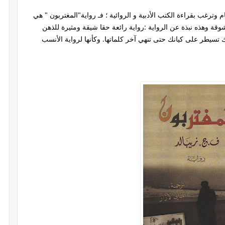
رغب بقراءة الكتب الأدبية و الروائية ؛ فـ رواية"المغتربون " هي
قة وهذه نبذة عن الرواية :رواية رائعة حقا شيقة ومثيرة للذهن
ر على كيانك حتى تنهي آخر كلماتها. وكأنها لرواية الأنسب