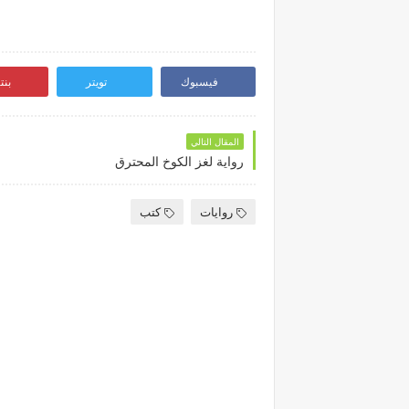
فيسبوك
تويتر
بن
المقال التالي
رواية لغز الكوخ المحترق
روايات
كتب