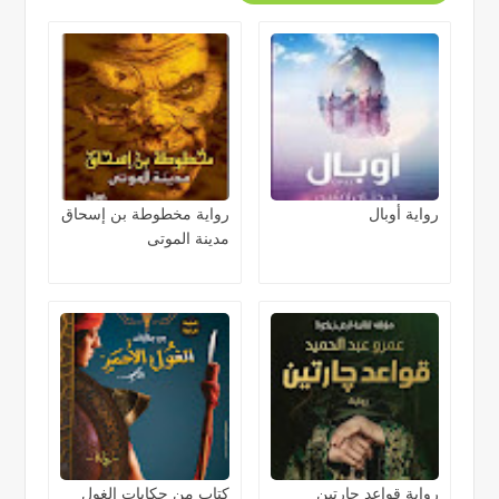
رواية أوبال
رواية مخطوطة بن إسحاق
مدينة الموتى
رواية قواعد جارتين
كتاب من حكايات الغول