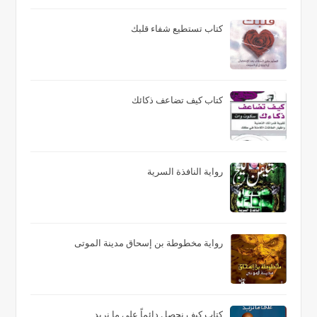
كتاب تستطيع شفاء قلبك
كتاب كيف تضاعف ذكائك
رواية النافذة السرية
رواية مخطوطة بن إسحاق مدينة الموتى
كتاب كيف نحصل دائماً على ما نريد