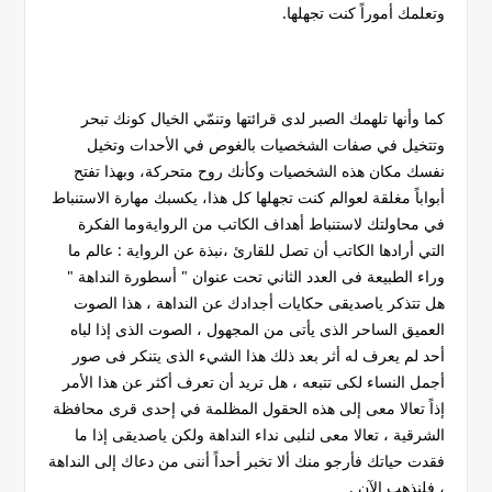
وتعلمك أموراً كنت تجهلها.
كما وأنها تلهمك الصبر لدى قرائتها وتنمّي الخيال كونك تبحر
وتتخيل في صفات الشخصيات بالغوص في الأحدات وتخيل
نفسك مكان هذه الشخصيات وكأنك روح متحركة، وبهذا تفتح
أبواباً مغلقة لعوالم كنت تجهلها كل هذا، يكسبك مهارة الاستنباط
في محاولتك لاستنباط أهداف الكاتب من الروايةوما الفكرة
التي أرادها الكاتب أن تصل للقارئ ،نبذة عن الرواية : عالم ما
وراء الطبيعة فى العدد الثاني تحت عنوان " أسطورة النداهة "
هل تتذكر ياصديقى حكايات أجدادك عن النداهة ، هذا الصوت
العميق الساحر الذى يأتى من المجهول ، الصوت الذى إذا لباه
أحد لم يعرف له أثر بعد ذلك هذا الشيء الذى يتنكر فى صور
أجمل النساء لكى تتبعه ، هل تريد أن تعرف أكثر عن هذا الأمر
إذاً تعالا معى إلى هذه الحقول المظلمة في إحدى قرى محافظة
الشرقية ، تعالا معى لنلبى نداء النداهة ولكن ياصديقى إذا ما
فقدت حياتك فأرجو منك ألا تخبر أحداً أننى من دعاك إلى النداهة
، فلنذهب الآن .