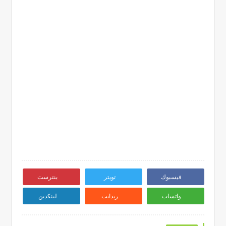
فيسبوك
تويتر
بنترست
واتساب
ريدايت
لينكدين