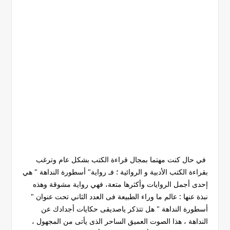
في حال كنت مهتما بمجال قراءة الكتب بشكل عام وترغب
بقراءة الكتب الأدبية و الروائية ؛ فـ رواية" أسطورة النداهة " هي
إحدى أجمل الروايات وأكثرها متعة، فهي رواية مشوقة وهذه
نبذة عنها : عالم ما وراء الطبيعة فى العدد الثاني تحت عنوان "
أسطورة النداهة " هل تتذكر ياصديقى حكايات أجدادك عن
النداهة ، هذا الصوت العميق الساحر الذى يأتى من المجهول ،