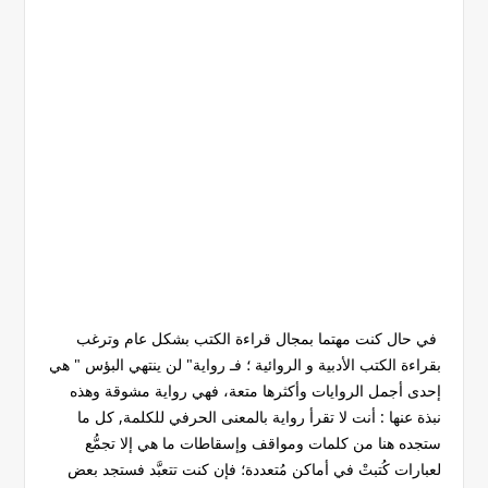
في حال كنت مهتما بمجال قراءة الكتب بشكل عام وترغب
بقراءة الكتب الأدبية و الروائية ؛ فـ رواية" لن ينتهي البؤس " هي
إحدى أجمل الروايات وأكثرها متعة، فهي رواية مشوقة وهذه
نبذة عنها : أنت لا تقرأ رواية بالمعنى الحرفي للكلمة, كل ما
ستجده هنا من كلمات ومواقف وإسقاطات ما هي إلا تجمُّع
لعبارات كُتبتْ في أماكن مُتعددة؛ فإن كنت تتعبَّد فستجد بعض