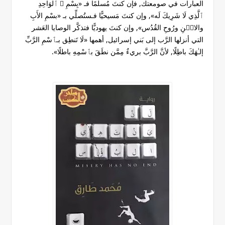
العبارات في صومعتك, فإن كنتَ مُسلمًا فـ «بِسْمِ ﷲ ٱلوَاحِدِ
ٱلَّذِي لَا شَرِيكَ لَه», وإن كنتَ مَسيحيًّا فـستُصلِّي بـ «بسْمِ الأَبِ
والابۡنِ ورُوحِ القُدُس», وإن كنتَ يهوديًّا فتذكَّر الوصايا العَشر
التي أنزلها الرَّب إلى بَني إسرائيل, أهمها «لَا تَنطِق بـٱسْمِ الرَّبِّ
إلـٰهَكَ باطِلًا, لأنَّ الرَّبَّ بريءٌ مِمَّن نطَقَ بٱسْمِهِ باطلًا».