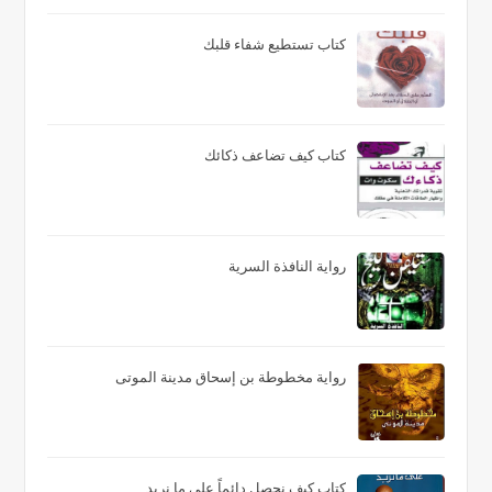
كتاب تستطيع شفاء قلبك
كتاب كيف تضاعف ذكائك
رواية النافذة السرية
رواية مخطوطة بن إسحاق مدينة الموتى
كتاب كيف نحصل دائماً على ما نريد