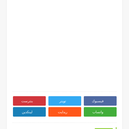
فيسبوك
تويتر
بنترست
واتساب
ريدايت
لينكدين