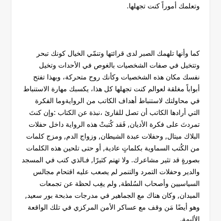
وتعلمك أموراً كنت تجهلها.
كما وأنها تلهمك الصبر لدى قرائتها وتنمّي الخيال كونك تبحر
وتتخيل في صفات الشخصيات بالغوص في الأحدات وتخيل
نفسك مكان هذه الشخصيات وكأنك روح متحركة، وبهذا تفتح
أبواباً مغلقة لعوالم كنت تجهلها كل هذا، يكسبك مهارة الاستنباط
في محاولتك لاستنباط أهداف الكاتب من الروايةوما الفكرة
التي أرادها الكاتب أن تصل للقارئ ،نبذة عن الكتاب :وإن كنتَ
تمردتَ على فكرة الأديان, فَقد كُتبتْ هذه الرواية داخل حفلات
البلاك ميتال, وحفلات عبدة الشيطان, وزواج الدم, ومزج كلمات
من الكُتب السماوية بكلماتٍ عادية, أو حتى تلحين هذه الكلمات
بصورةٍ قد تثير مشاعرك. ولا تهتم كثيرًا, فـالذي كتب في المسجد
والدير وحفلات التمرد والتنمر لم يصعب عليه اقتحام مجالس
السياسيين وأصحاب السُلطة, ولم يغِب لحظة عن تجمعات
الميدان, وكان هناك مع الجماهير في مدرجات مذبحة بور سعيد,
وهو أيضًا مَن وقف مع عساكر الأمن المركزي في تلك الواقعة
الأليمة.