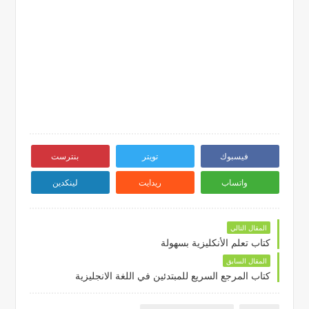
فيسبوك
تويتر
بنترست
واتساب
ريدايت
لينكدين
المقال التالي
كتاب تعلم الأنكليزية بسهولة
المقال السابق
كتاب المرجع السريع للمبتدئين في اللغة الانجليزية