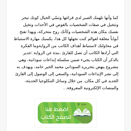
كما وأنها تلهمك الصبر لدى قرائتها وتنمّي الخيال كونك تبحر
وتتخيل في صفات الشخصيات بالغوص في الأحدات وتخيل
نفسك مكان هذه الشخصيات وكأنك روح متحركة، وبهذا تفتح
أبواباً مغلقة لعوالم كنت تجهلها كل هذا، يكسبك مهارة الاستنباط
في محاولتك لاستنباط أهداف الكاتب من الروايةوما الفكرة
التي أرادها الكاتب أن تصل للقارئ ،نبذة عن الرواية :جدير
بالذكر أن الكتاب يجيء ضمن سلسلة إبداعات سودانية، وهي
مشروع ينهض بتحريره السوداني محمد الخير حامد، ويهدف به
إلى نشر الإبداعات السودانية، والسعي إلى الوصول إلى القارئ
الجديد في كل مكان، من خلال وسائل التنكلوجيا الحديثة،
والمنصات الإلكترونية المعروفة. .