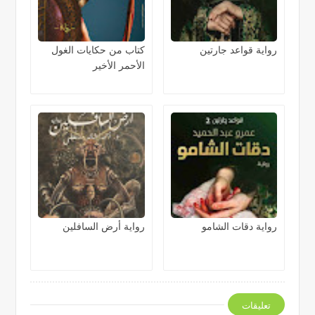
رواية قواعد جارتين
كتاب من حكايات الغول
الأحمر الأخير
رواية دقات الشامو
رواية أرض السافلين
تعليقات