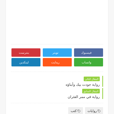
فيسبوك
تويتر
بنترست
واتساب
ريدايت
لينكدين
المقال التالي
رواية جودت بيك وأبناؤه
المقال السابق
رواية في ممر الفئران
روايات
كتب