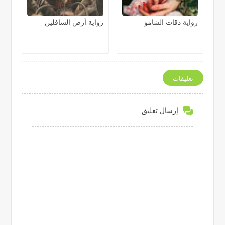
رواية دقات الشامو
رواية أرض السافلين
تعليقات
إرسال تعليق