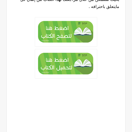
مايتعلق باحترافه .