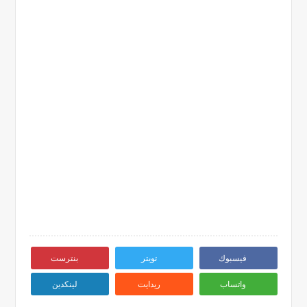
فيسبوك
تويتر
بنترست
واتساب
ريدايت
لينكدين