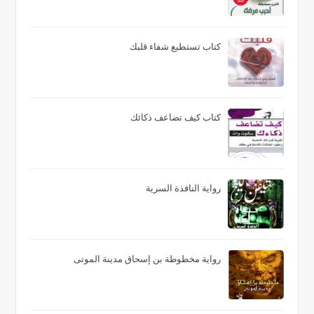
كتاب تستطيع شفاء قلبك
كتاب كيف تضاعف ذكائك
رواية النافذة السرية
رواية مخطوطة بن إسحاق مدينة الموتى