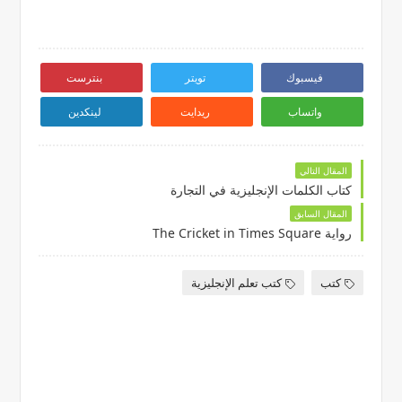
فيسبوك
تويتر
بنترست
واتساب
ريدايت
لينكدين
المقال التالي
كتاب الكلمات الإنجليزية في التجارة
المقال السابق
رواية The Cricket in Times Square
كتب
كتب تعلم الإنجليزية