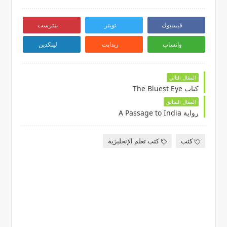
فيسبوك
تويتر
بنترست
واتساب
ريدايت
لينكدين
المقال التالي
كتاب The Bluest Eye
المقال السابق
رواية A Passage to India
كتب
كتب تعلم الإنجليزية