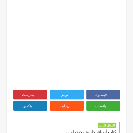
فيسبوك
تويتر
بنترست
واتساب
ريدايت
لينكدين
المقال التالي
كتاب أطباق جانبية وخضراوات