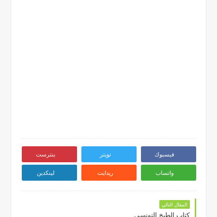
فيسبوك
تويتر
بنترست
واتساب
ريدايت
لينكدين
المقال التالي
كتاب الطبخ التونسي