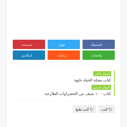
فيسبوك
تويتر
بنترست
واتساب
ريدايت
لينكدين
المقال التالي
كتاب مجلة الحياة حلوة
المقال السابق
كتاب ١٠٠ صنف من الخضراوات الطازجة
كتب
كتب طبخ