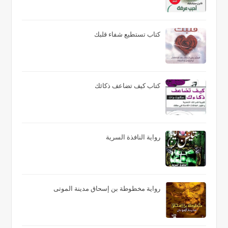
كتاب تستطيع شفاء قلبك
كتاب كيف تضاعف ذكائك
رواية النافذة السرية
رواية مخطوطة بن إسحاق مدينة الموتى