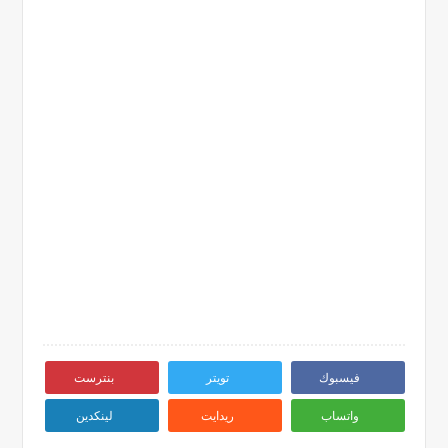
فيسبوك
تويتر
بنترست
واتساب
ريدايت
لينكدين