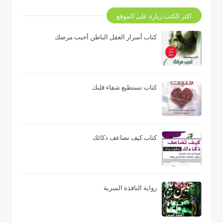
اكثر الكتب زيارة على الموقع
كتاب أسرار العقل الباطن أحبب مرضك
كتاب تستطيع شفاء قلبك
كتاب كيف تضاعف ذكائك
رواية النافذة السرية