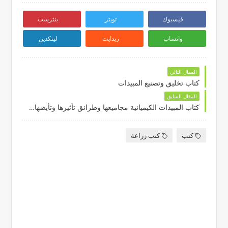
فيسبوك
تويتر
بنترست
واتساب
ريدايت
لينكدين
المقال التالي
كتاب تخليق وتصنيع المبيدات
المقال السابق
كتاب المبيدات الكيميائية مجاميعها وطرائق تأثيرها وتأيضها في الكائنات والبيئة
كتب
كتب زراعة