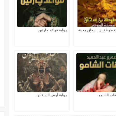
مخطوطة بن إسحاق مدينة
رواية قواعد جارتين
قات الشامو
رواية أرض السافلين