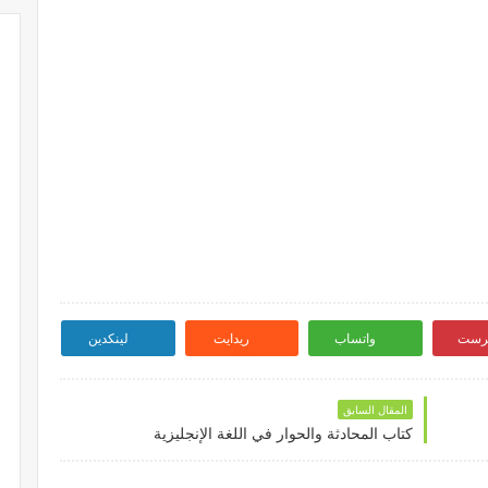
ترست
واتساب
ريدايت
لينكدين
المقال السابق
كتاب المحادثة والحوار في اللغة الإنجليزية