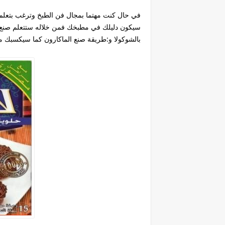
في حال كنت مهتما بمجال فن الطبخ وترغب بتعلم 
سيكون دليلك في مطبخك فمن خلاله ستتعلم صنع ال
بالشوكولا و:طريقة صنع الماكارون كما سيكسبك م