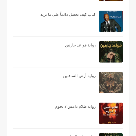
كتاب كيف نحصل دائماً على ما نريد
رواية قواعد جارتين
رواية أرض السافلين
رواية ظلام دامس لا نجوم