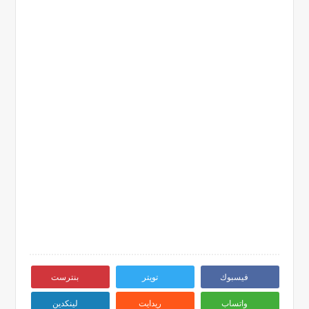
فيسبوك
تويتر
بنترست
واتساب
ريدايت
لينكدين