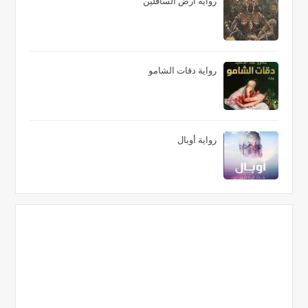
رواية أرض السافلين
رواية دقات الشامو
رواية أوبال