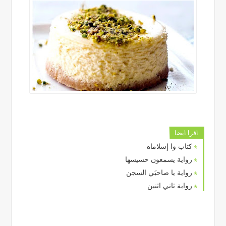
اقرا ايضا
كتاب وا إسلاماه
رواية يسمعون حسيسها
رواية يا صاحبَي السجن
رواية ثاني اثنين