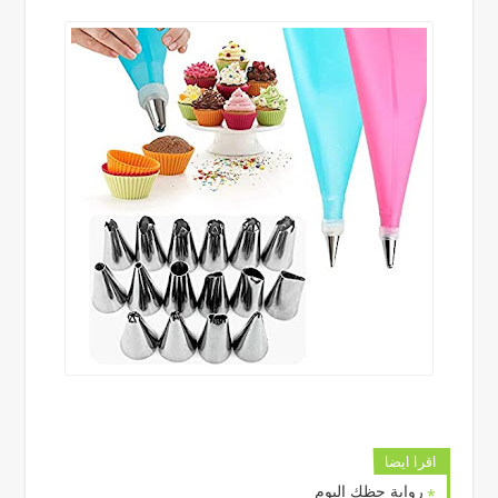
اقرا ايضا
رواية حظك اليوم