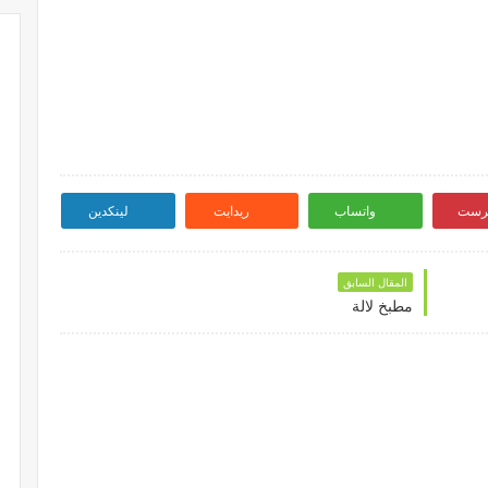
ترست
واتساب
ريدايت
لينكدين
المقال السابق
مطبخ لالة