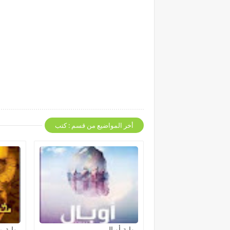
أخر المواضيع من قسم : كتب
رواية أوبال
رواية 