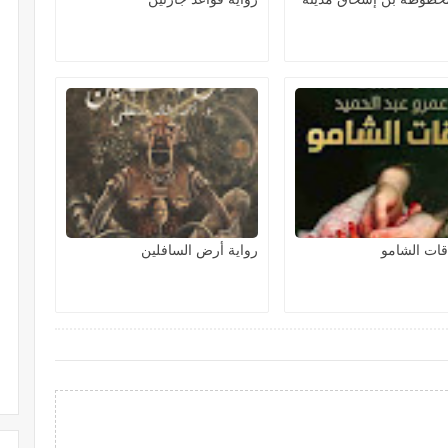
قات الشامو
رواية أرض السافلين