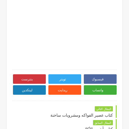
فيسبوك
تويتر
بنترست
واتساب
ريدايت
لينكدين
المقال التالي
كتاب عصير الفواكه ومشروبات ساخنة
المقال السابق
كتاب أشهى الأكلات