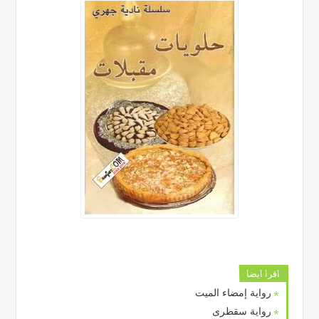
اقرا ايضا
رواية إمضاء الميت
رواية سقطرى