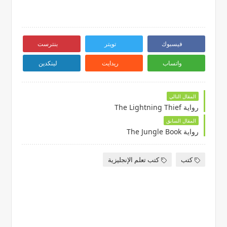
فيسبوك
تويتر
بنترست
واتساب
ريدايت
لينكدين
المقال التالي
رواية The Lightning Thief
المقال السابق
رواية The Jungle Book
كتب
كتب تعلم الإنجليزية