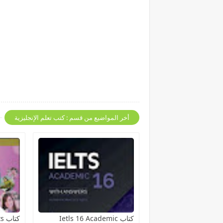
أخر المواضيع من قسم : كتب تعلم الإنجليزية
كتاب Ietls 16 Academic
كتاب Complete ielts