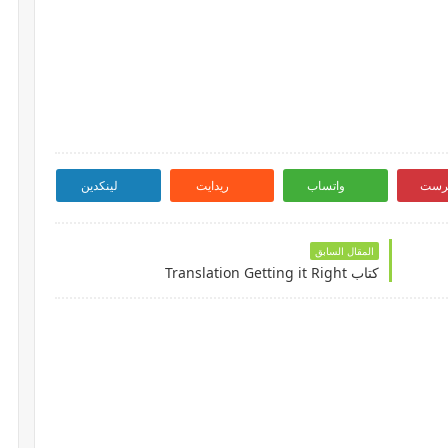
ترست
واتساب
ريدايت
لينكدين
المقال السابق
كتاب Translation Getting it Right