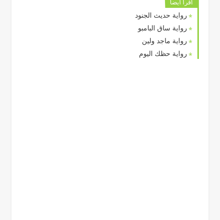
اقرا ايضا
رواية حديث الجنود
رواية ساق البامبو
رواية ماجد ولين
رواية حظك اليوم