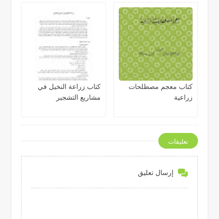
لمحصول القمح
لتبن الشعير المقطع
والمجروش
كتاب معجم مصطلحات
كتاب زراعة النخيل في
زراعية
مشاريع التشجير
تعليقات
إرسال تعليق