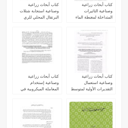
كتاب أبحاث زراعية
كتاب أبحاث زراعية
وصناعية التاثيرات
وصناعية استجابة شتلات
المتداخلة لمغنطة الماء
البرتقال المحلي للري
والري الناقص في انتاجية
بالماء الممغنط والرش
وكفاءة استخدام المياه
ببعض العناصر المغذية
كتاب أبحاث زراعية
كتاب أبحاث زراعية
وصناعية استعمال
وصناعية إستخدام
التقديرات الأولية لمتوسط
المعاملة الميكروبية في
كفلة انتاج الدونم الواحد
تحسين القيمة الغذائية
لمحصول القمح
لتبن الشعير المقطع
والمجروش