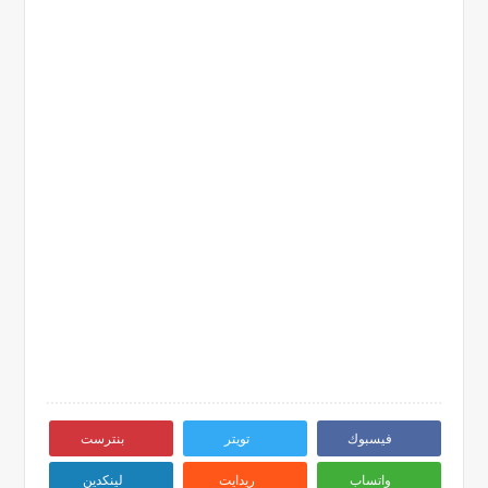
فيسبوك
تويتر
بنترست
واتساب
ريدايت
لينكدين