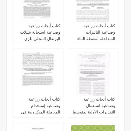
كتاب أبحاث زراعية
كتاب أبحاث زراعية
وصناعية التاثيرات
وصناعية استجابة شتلات
المتداخلة لمغنطة الماء
البرتقال المحلي للري
والري الناقص في انتاجية
بالماء الممغنط والرش
وكفاءة استخدام المياه
ببعض العناصر المغذية
كتاب أبحاث زراعية
كتاب أبحاث زراعية
وصناعية استعمال
وصناعية إستخدام
التقديرات الأولية لمتوسط
المعاملة الميكروبية في
كفلة انتاج الدونم الواحد
تحسين القيمة الغذائية
لمحصول القمح
لتبن الشعير المقطع