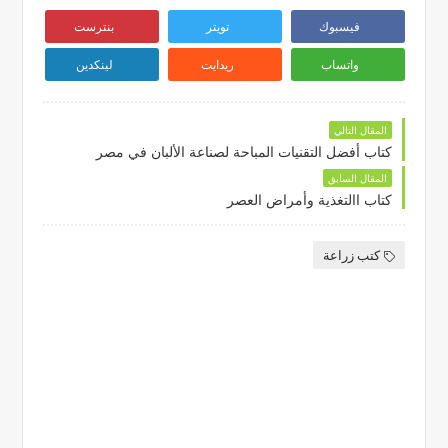
فيسبوك
تويتر
بنترست
واتساب
ريدايت
لينكدين
المقال التالي
كتاب أفضل التقنيات المباحة لصناعة الألبان في مصر
المقال السابق
كتاب االتغذية وأمراض العصر
كتب زراعة