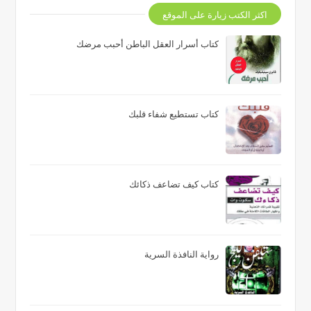
اكثر الكتب زيارة على الموقع
كتاب أسرار العقل الباطن أحبب مرضك
كتاب تستطيع شفاء قلبك
كتاب كيف تضاعف ذكائك
رواية النافذة السرية