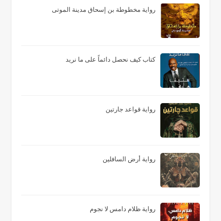
رواية مخطوطة بن إسحاق مدينة الموتى
كتاب كيف نحصل دائماً على ما نريد
رواية قواعد جارتين
رواية أرض السافلين
رواية ظلام دامس لا نجوم