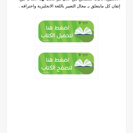
إتقان كل مايتعلق بـ مجال التعبير باللغة الانجليزية واحترافه .