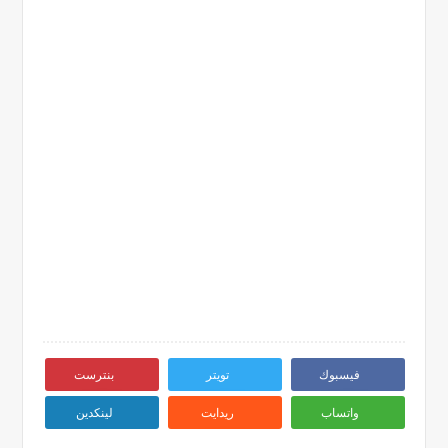
فيسبوك
تويتر
بنترست
واتساب
ريدايت
لينكدين