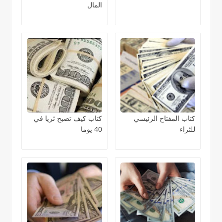
المال
كتاب المفتاح الرئيسي
كتاب كيف تصبح ثريا في
للثراء
40 يوما