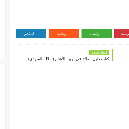
ترست
واتساب
ريدايت
لينكدين
المقال السابق
كتاب دليل الفلاح في تربية الأغنام (سلالة السردي)