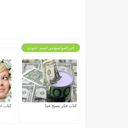
أخر المواضيع من قسم : عبودي
كتاب فكر تصبح غنيا
كتاب اص